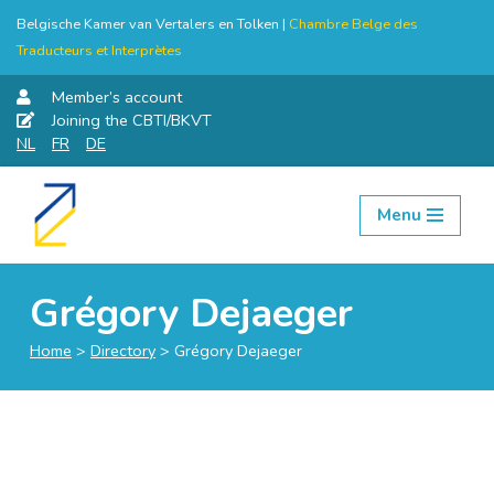
Belgische Kamer van Vertalers en Tolken |
Chambre Belge des
Traducteurs et Interprètes
Member’s account
Joining the CBTI/BKVT
NL
FR
DE
Menu
Skip
to
content
Grégory Dejaeger
Home
>
Directory
>
Grégory Dejaeger