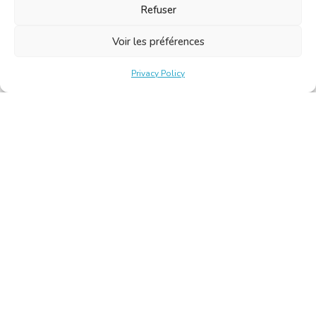
Refuser
Voir les préférences
Privacy Policy
Belgische Kamer van Vertalers en Tolken | Chambre Belge
des Traducteurs et Interprètes
Keizerslaan 10, 1000 Brussel – Tel.: +32 2 513 09 15 –
secretariat@translators.be