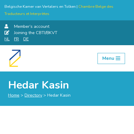
Belgische Kamer van Vertalers en Tolken |
Chambre Belge des
Traducteurs et Interprètes
Member’s account
Joining the CBTI/BKVT
NL
FR
DE
Menu
Skip
to
content
Hedar Kasin
Home
>
Directory
>
Hedar Kasin