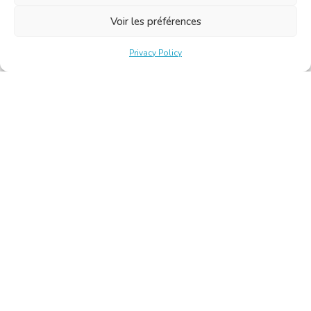
Voir les préférences
Privacy Policy
Belgische Kamer van Vertalers en Tolken | Chambre Belge
des Traducteurs et Interprètes
Keizerslaan 10, 1000 Brussel – Tel.: +32 2 513 09 15 –
secretariat@translators.be