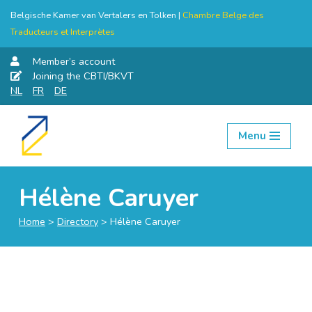
Belgische Kamer van Vertalers en Tolken |
Chambre Belge des
Traducteurs et Interprètes
Member’s account
Joining the CBTI/BKVT
NL
FR
DE
Menu
Skip
to
content
Hélène Caruyer
Home
>
Directory
>
Hélène Caruyer