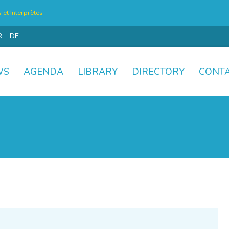
et Interprètes
R
DE
WS
AGENDA
LIBRARY
DIRECTORY
CONT