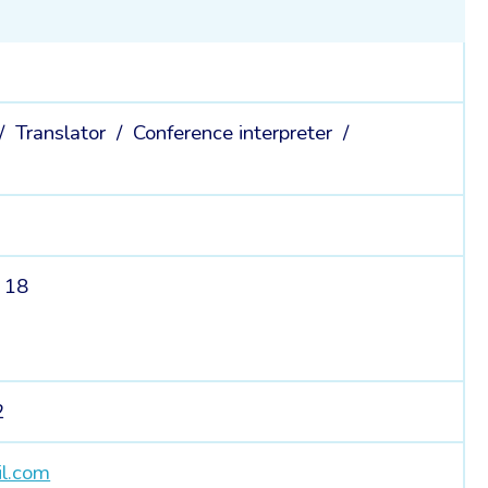
 /
Translator /
Conference interpreter /
 18
2
il.com