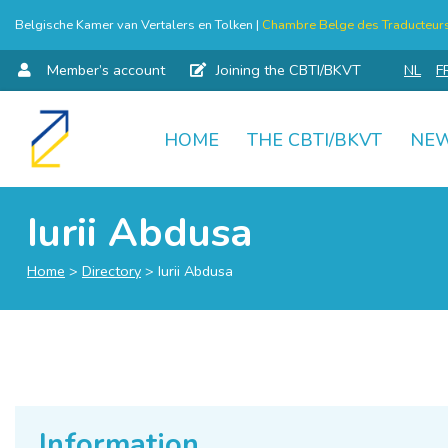
Belgische Kamer van Vertalers en Tolken |
Chambre Belge des Traducteurs 
Member’s account
Joining the CBTI/BKVT
NL
F
HOME
THE CBTI/BKVT
NE
Skip
to
content
Iurii Abdusa
Home
>
Directory
>
Iurii Abdusa
Information