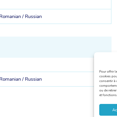
Romanian /
Russian
Pour offrir 
cookies pour
Romanian /
Russian
consentir à 
comportement
ou de retire
et fonctions
Ac