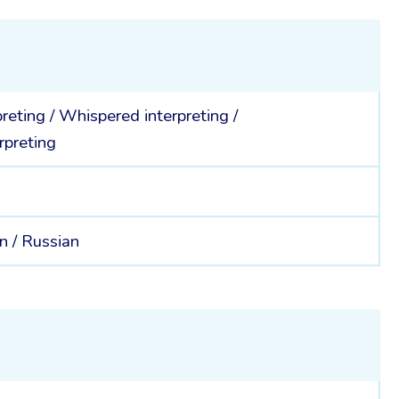
preting
/
Whispered interpreting
/
rpreting
n /
Russian