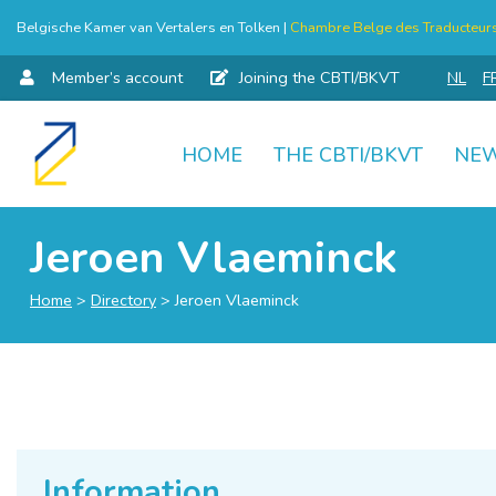
Belgische Kamer van Vertalers en Tolken |
Chambre Belge des Traducteurs 
Member’s account
Joining the CBTI/BKVT
NL
F
HOME
THE CBTI/BKVT
NE
Skip
to
content
Jeroen Vlaeminck
Home
>
Directory
>
Jeroen Vlaeminck
Information