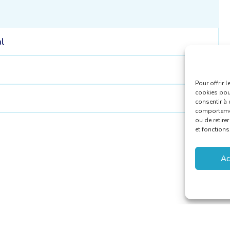
l
Pour offrir 
cookies pour
consentir à 
comportement
ou de retire
et fonctions
Ac