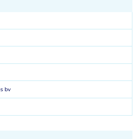
ns bv
7