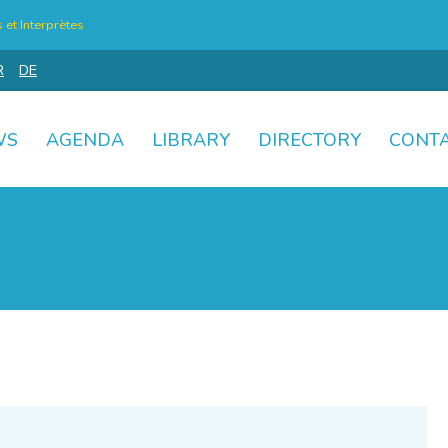
et Interprètes
R
DE
WS
AGENDA
LIBRARY
DIRECTORY
CONT