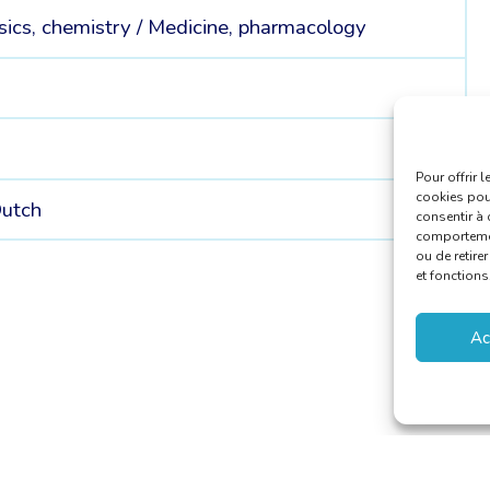
ics, chemistry /
Medicine, pharmacology
Pour offrir 
cookies pour
utch
consentir à 
comportement
ou de retire
et fonctions
Ac