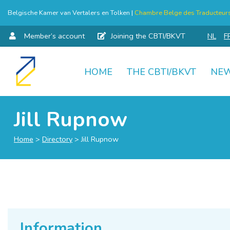
Belgische Kamer van Vertalers en Tolken |
Chambre Belge des Traducteurs 
Member’s account
Joining the CBTI/BKVT
NL
F
HOME
THE CBTI/BKVT
NE
Skip
to
content
Jill Rupnow
Home
>
Directory
>
Jill Rupnow
Information