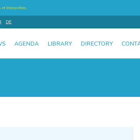
et Interprètes
R
DE
WS
AGENDA
LIBRARY
DIRECTORY
CONT