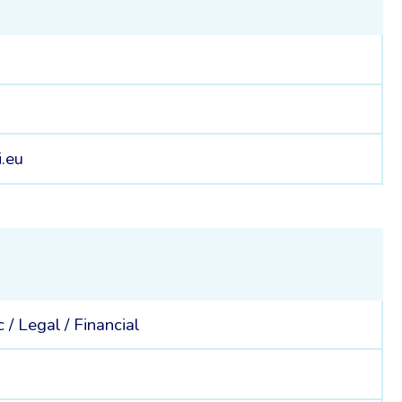
i.eu
c /
Legal /
Financial