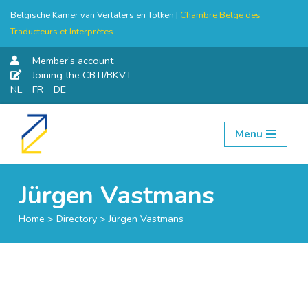
Belgische Kamer van Vertalers en Tolken |
Chambre Belge des
Traducteurs et Interprètes
Member’s account
Joining the CBTI/BKVT
NL
FR
DE
Menu
Skip
to
content
Jürgen Vastmans
Home
>
Directory
>
Jürgen Vastmans