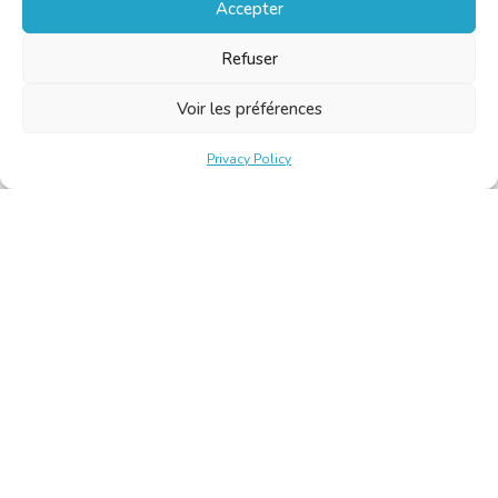
Accepter
Refuser
Voir les préférences
Privacy Policy
Belgische Kamer van Vertalers en Tolken | Chambre Belge
des Traducteurs et Interprètes
Keizerslaan 10, 1000 Brussel – Tel.: +32 2 513 09 15 –