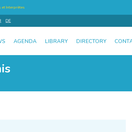
et Interprètes
R
DE
WS
AGENDA
LIBRARY
DIRECTORY
CONT
is