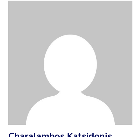
Charalambos Katsidonis