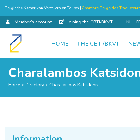
Belgische Kamer van Vertalers en Tolken |
Chambre Belge des Traducteurs 
Member’s account
Joining the CBTI/BKVT
NL
F
HOME
THE CBTI/BKVT
NE
Skip
to
content
Charalambos Katsidon
Home
>
Directory
>
Charalambos Katsidonis
Information