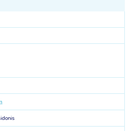
m
idonis