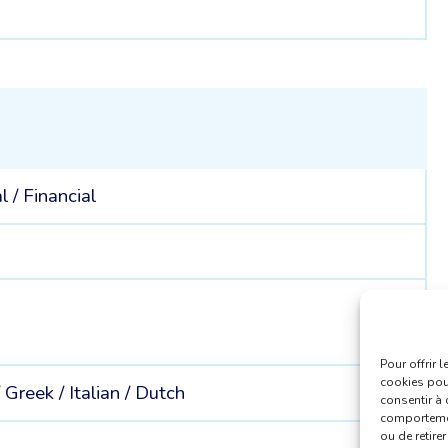
9
l /
Financial
Pour offrir 
cookies pour
/
Greek /
Italian /
Dutch
consentir à 
comportement
ou de retire