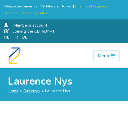
Belgische Kamer van Vertalers en Tolken |
Chambre Belge des
Traducteurs et Interprètes
Member’s account
Joining the CBTI/BKVT
NL
FR
DE
Menu
Skip
to
content
Laurence Nys
Home
>
Directory
>
Laurence Nys