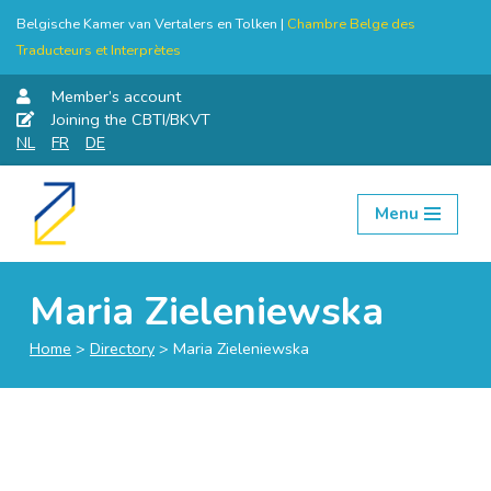
Belgische Kamer van Vertalers en Tolken |
Chambre Belge des
Traducteurs et Interprètes
Member’s account
Joining the CBTI/BKVT
NL
FR
DE
Menu
Skip
to
content
Maria Zieleniewska
Home
>
Directory
>
Maria Zieleniewska