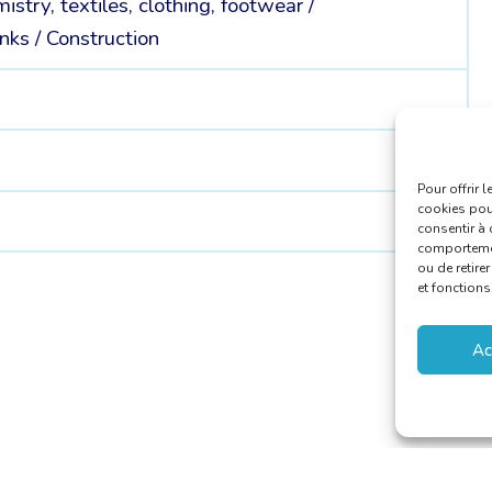
istry, textiles, clothing, footwear /
inks /
Construction
Pour offrir 
cookies pour
consentir à 
comportement
ou de retire
et fonctions
Ac