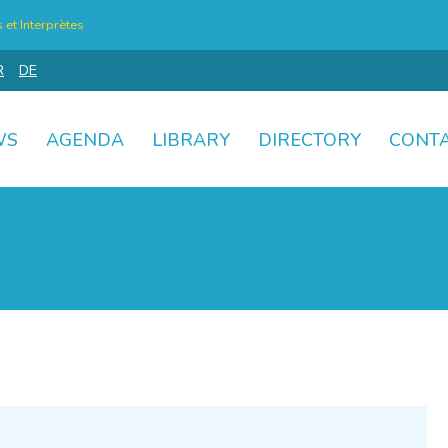
et Interprètes
R
DE
WS
AGENDA
LIBRARY
DIRECTORY
CONT