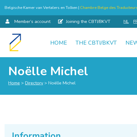
Belgische Kamer van Vertalers en Tolken |
Chambre Belge des Traducteurs 
Member’s account
Joining the CBTI/BKVT
NL
F
HOME
THE CBTI/BKVT
NE
Skip
to
content
Noëlle Michel
Home
>
Directory
>
Noëlle Michel
Information