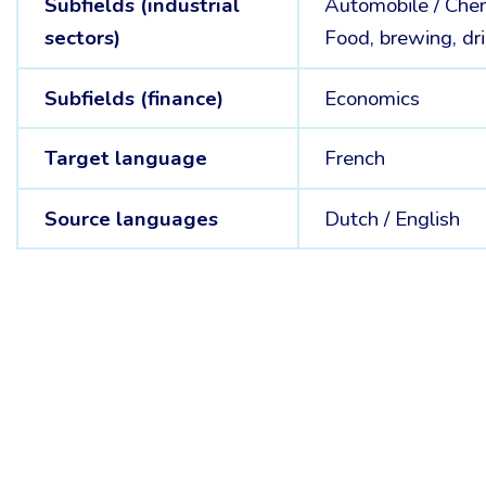
Subfields (industrial
Automobile /
Chem
sectors)
Food, brewing, dr
Subfields (finance)
Economics
Target language
French
Source languages
Dutch /
English