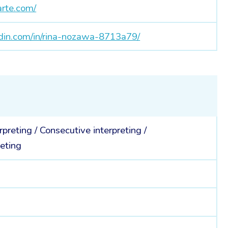
arte.com/
edin.com/in/rina-nozawa-8713a79/
rpreting
/
Consecutive interpreting
/
eting