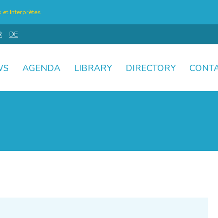
et Interprètes
R
DE
WS
AGENDA
LIBRARY
DIRECTORY
CONT