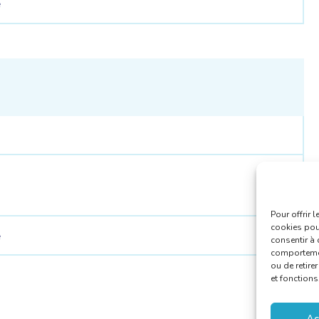
e
Pour offrir 
cookies pour
e
consentir à 
comportement
ou de retire
et fonctions
Ac