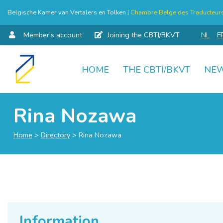
Belgische Kamer van Vertalers en Tolken |
Chambre Belge des Traducteurs 
Member’s account
Joining the CBTI/BKVT
NL
F
HOME
THE CBTI/BKVT
NE
Skip
to
content
Rina Nozawa
Home
>
Directory
>
Rina Nozawa
Information