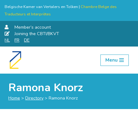
Belgische Kamer van Vertalers en Tolken |
Chambre Belge des
Traducteurs et Interprètes
Member’s account
Joining the CBTI/BKVT
NL
FR
DE
Menu
Skip
to
content
Ramona Knorz
Home
>
Directory
>
Ramona Knorz