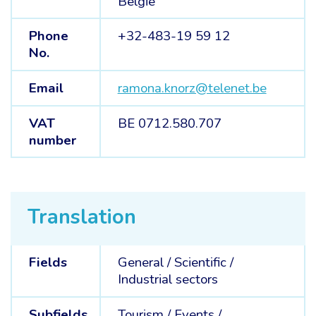
België
Phone
+32-483-19 59 12
No.
Email
ramona.knorz@telenet.be
VAT
BE 0712.580.707
number
Translation
Fields
General /
Scientific /
Industrial sectors
Subfields
Tourism /
Events /