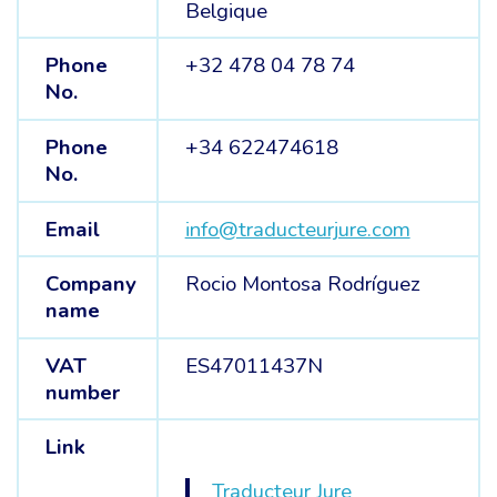
Belgique
Phone
+32 478 04 78 74
No.
Phone
+34 622474618
No.
Email
info@traducteurjure.com
Company
Rocio Montosa Rodríguez
name
VAT
ES47011437N
number
Link
Traducteur Jure