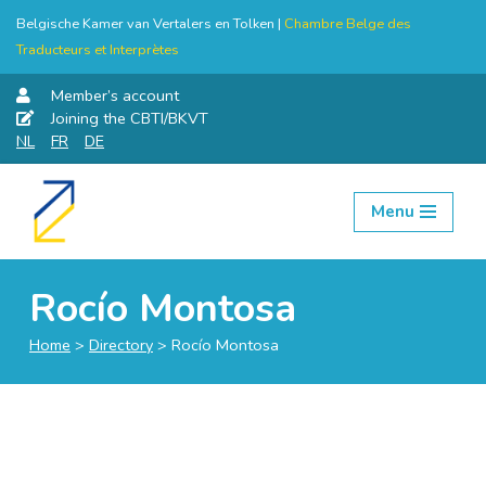
Belgische Kamer van Vertalers en Tolken |
Chambre Belge des
Traducteurs et Interprètes
Member’s account
Joining the CBTI/BKVT
NL
FR
DE
Menu
Skip
to
content
Rocío Montosa
Home
>
Directory
>
Rocío Montosa