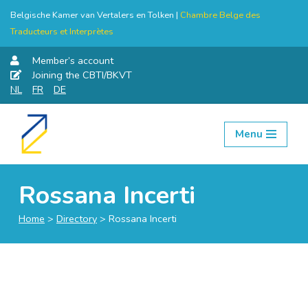
Belgische Kamer van Vertalers en Tolken |
Chambre Belge des
Traducteurs et Interprètes
Member’s account
Joining the CBTI/BKVT
NL
FR
DE
Menu
Skip
to
content
Rossana Incerti
Home
>
Directory
>
Rossana Incerti