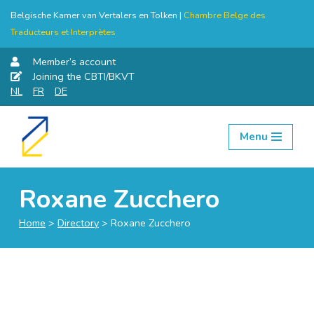
Belgische Kamer van Vertalers en Tolken |
Chambre Belge des
Traducteurs et Interprètes
Member’s account
Joining the CBTI/BKVT
NL
FR
DE
Menu
Skip
to
content
Roxane Zucchero
Home
>
Directory
>
Roxane Zucchero