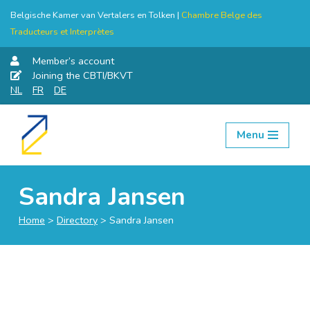
Belgische Kamer van Vertalers en Tolken |
Chambre Belge des
Traducteurs et Interprètes
Member’s account
Joining the CBTI/BKVT
NL
FR
DE
Menu
Skip
to
content
Sandra Jansen
Home
>
Directory
>
Sandra Jansen