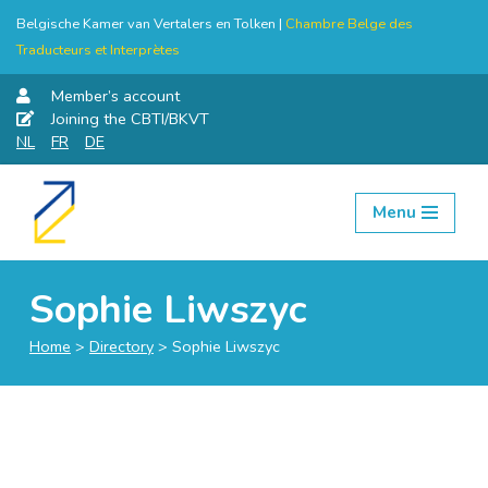
Belgische Kamer van Vertalers en Tolken |
Chambre Belge des
Traducteurs et Interprètes
Member’s account
Joining the CBTI/BKVT
NL
FR
DE
Menu
Skip
to
content
Sophie Liwszyc
Home
>
Directory
>
Sophie Liwszyc