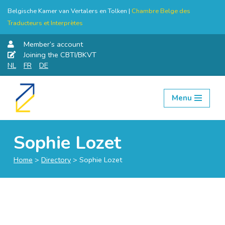
Belgische Kamer van Vertalers en Tolken |
Chambre Belge des
Traducteurs et Interprètes
Member’s account
Joining the CBTI/BKVT
NL
FR
DE
Menu
Skip
to
content
Sophie Lozet
Home
>
Directory
>
Sophie Lozet