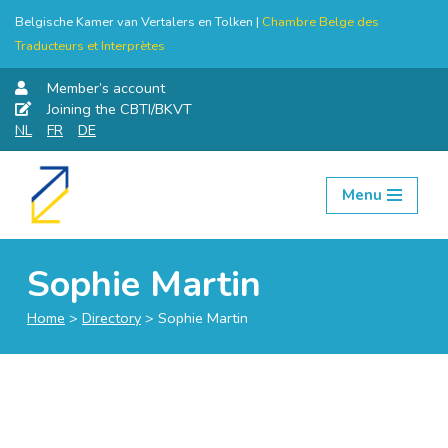
Belgische Kamer van Vertalers en Tolken |
Chambre Belge des
Traducteurs et Interprètes
Member’s account
Joining the CBTI/BKVT
NL
FR
DE
Menu
Skip
to
content
Sophie Martin
Home
>
Directory
>
Sophie Martin