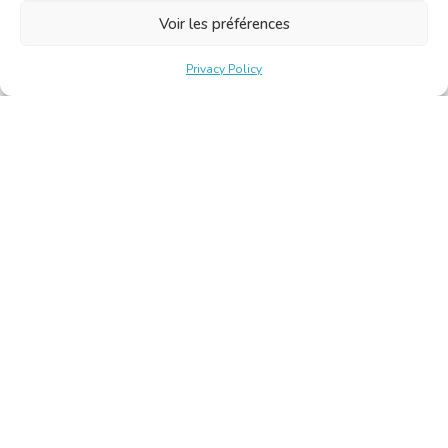
Voir les préférences
Privacy Policy
Belgische Kamer van Vertalers en Tolken | Chambre Belge
des Traducteurs et Interprètes
Keizerslaan 10, 1000 Brussel – Tel.: +32 2 513 09 15 –
secretariat@translators.be