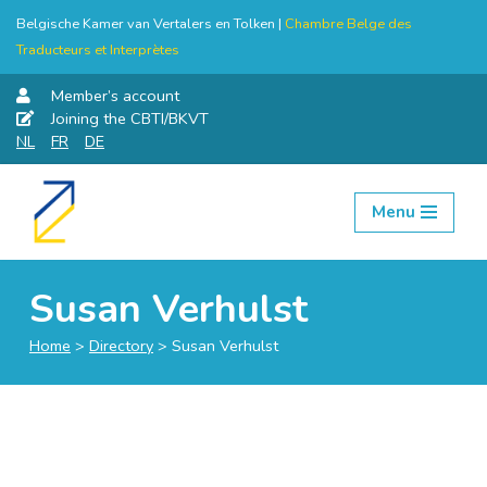
Belgische Kamer van Vertalers en Tolken |
Chambre Belge des
Traducteurs et Interprètes
Member’s account
Joining the CBTI/BKVT
NL
FR
DE
Menu
Skip
to
content
Susan Verhulst
Home
>
Directory
>
Susan Verhulst