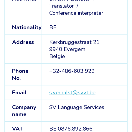
Translator /
Conference interpreter
Nationality
BE
Address
Kerkbruggestraat 21
9940 Evergem
België
Phone
+32-486-603 929
No.
Email
s.verhulst@svvt.be
Company
SV Language Services
name
VAT
BE 0876.892.866