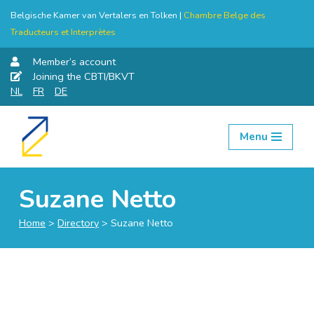
Belgische Kamer van Vertalers en Tolken |
Chambre Belge des
Traducteurs et Interprètes
Member’s account
Joining the CBTI/BKVT
NL
FR
DE
Menu
Skip
to
content
Suzane Netto
Home
>
Directory
>
Suzane Netto