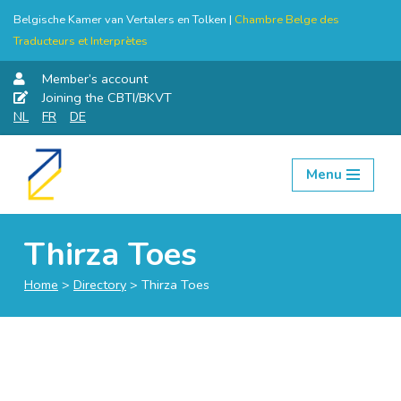
Belgische Kamer van Vertalers en Tolken |
Chambre Belge des
Traducteurs et Interprètes
Member’s account
Joining the CBTI/BKVT
NL
FR
DE
Menu
Skip
to
content
Thirza Toes
Home
>
Directory
>
Thirza Toes