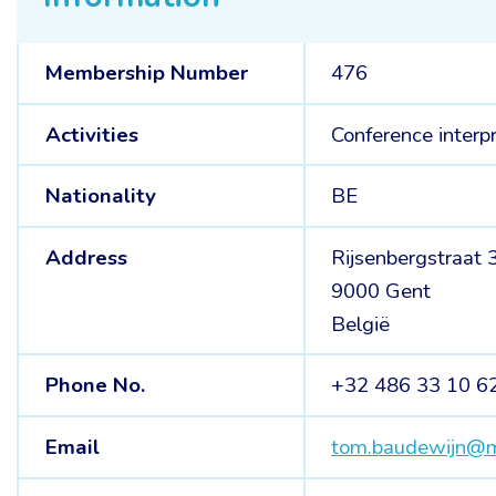
Membership Number
476
Activities
Conference interp
Nationality
BE
Address
Rijsenbergstraat 
9000 Gent
België
Phone No.
+32 486 33 10 6
Email
tom.baudewijn@