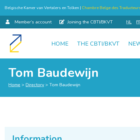
Belgische Kamer van Vertalers en Tolken |
Chambre Belge des Traducteurs 
Member’s account
Joining the CBTI/BKVT
NL
F
HOME
THE CBTI/BKVT
NE
Skip
to
content
Tom Baudewijn
Home
>
Directory
>
Tom Baudewijn
Information