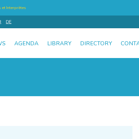
et Interprètes
R
DE
WS
AGENDA
LIBRARY
DIRECTORY
CONT