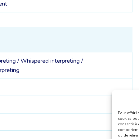
ent
preting
/
Whispered interpreting
/
rpreting
Pour offrir 
cookies pour
consentir à 
comportement
ou de retire