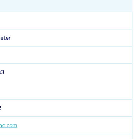
reter
33
2
me.com