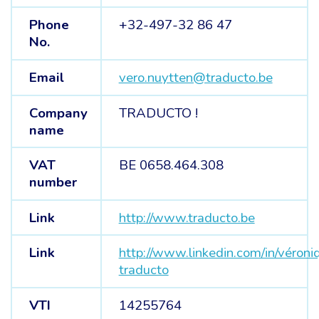
Phone
+32-497-32 86 47
No.
Email
vero.nuytten@traducto.be
Company
TRADUCTO !
name
VAT
BE 0658.464.308
number
Link
http://www.traducto.be
Link
http://www.linkedin.com/in/véron
traducto
VTI
14255764