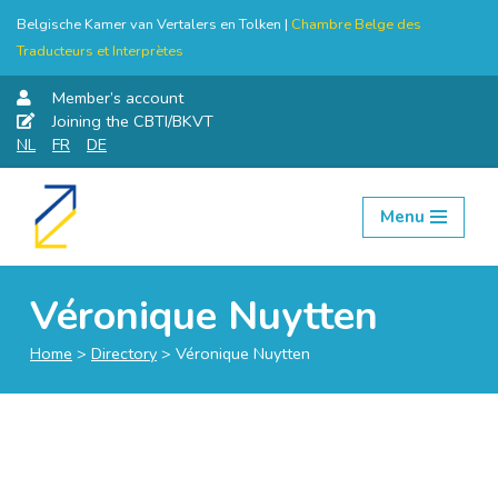
Belgische Kamer van Vertalers en Tolken |
Chambre Belge des
Traducteurs et Interprètes
Member’s account
Joining the CBTI/BKVT
NL
FR
DE
Menu
Skip
to
content
Véronique Nuytten
Home
>
Directory
>
Véronique Nuytten