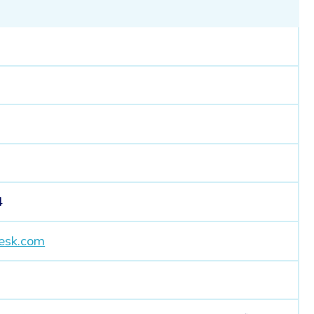
1
4
esk.com