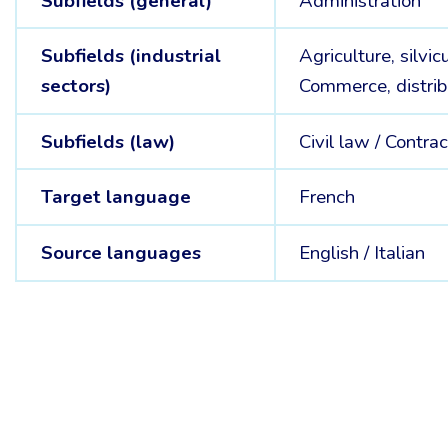
Subfields (general)
Administration
Subfields (industrial
Agriculture, silvic
sectors)
Commerce, distrib
Subfields (law)
Civil law /
Contrac
Target language
French
Source languages
English /
Italian