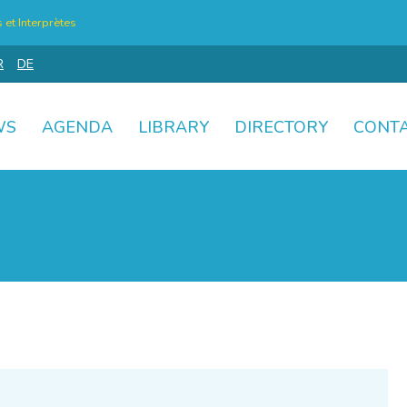
et Interprètes
R
DE
WS
AGENDA
LIBRARY
DIRECTORY
CONT