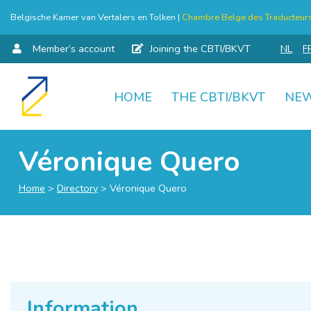
Belgische Kamer van Vertalers en Tolken |
Chambre Belge des Traducteurs 
Member’s account
Joining the CBTI/BKVT
NL
F
HOME
THE CBTI/BKVT
NE
Skip
to
content
Véronique Quero
Home
>
Directory
>
Véronique Quero
Information