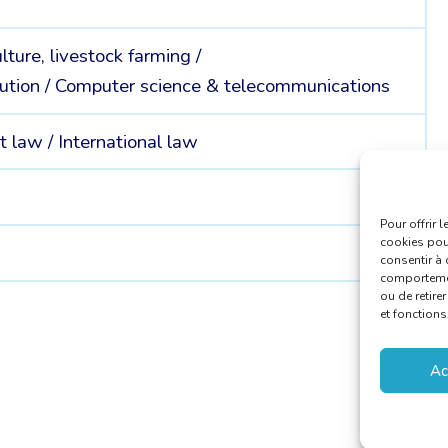
ulture, livestock farming /
ution /
Computer science & telecommunications
t law /
International law
Pour offrir 
cookies pour
consentir à 
comportement
ou de retire
et fonctions
Ac