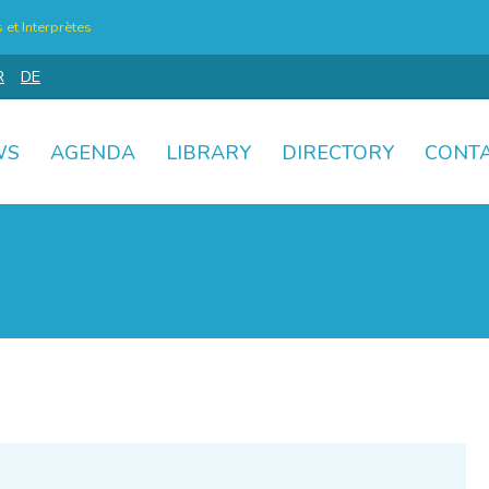
et Interprètes
R
DE
WS
AGENDA
LIBRARY
DIRECTORY
CONT