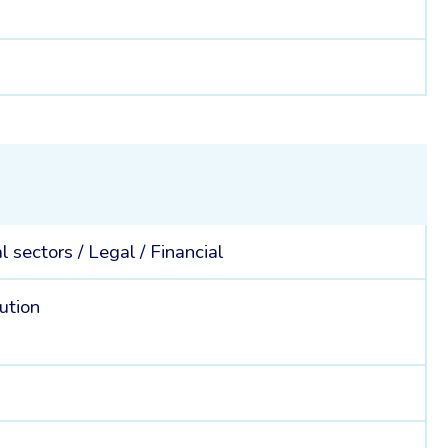
al sectors /
Legal /
Financial
ution