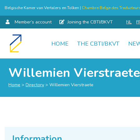
Belgische Kamer van Vertalers en Tolken |
Chambre Belge des Traducteurs 
Member’s account
Joining the CBTI/BKVT
NL
F
HOME
THE CBTI/BKVT
NE
Skip
to
content
Willemien Vierstraete
Home
>
Directory
>
Willemien Vierstraete
Information