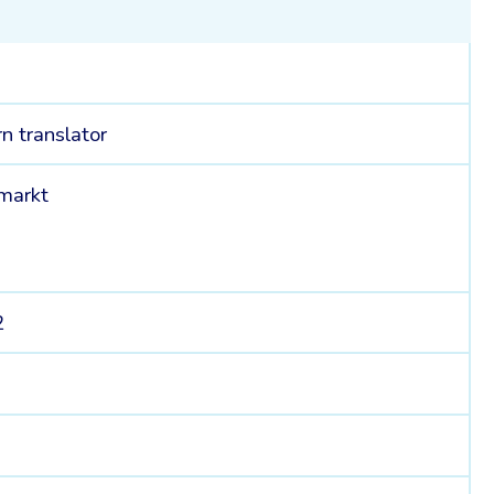
n translator
markt
2