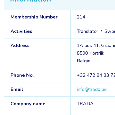
Membership Number
214
Activities
Translator /
Swor
Address
1A bus 41, Graan
8500 Kortrijk
België
Phone No.
+32 472 84 33 7
Email
info@trada.be
Company name
TRADA