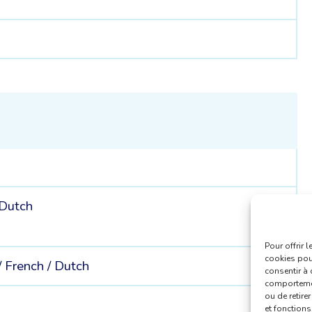
Dutch
Pour offrir 
cookies pour
/
French /
Dutch
consentir à 
comportement
ou de retire
et fonctions