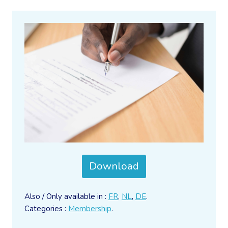
Download
Also / Only available in :
FR
,
NL
,
DE
.
Categories :
Membership
.