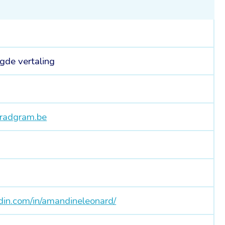
gde vertaling
tradgram.be
7
din.com/in/amandineleonard/