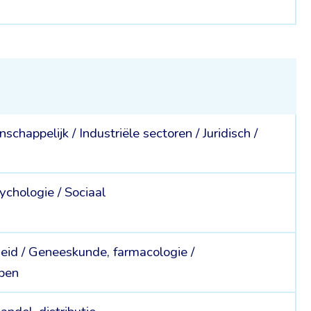
schappelijk /
Industriële sectoren /
Juridisch /
ychologie /
Sociaal
eid /
Geneeskunde, farmacologie /
pen