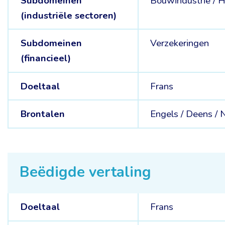
Subdomeinen
Bouwindustrie /
H
(industriële sectoren)
Subdomeinen
Verzekeringen
(financieel)
Doeltaal
Frans
Brontalen
Engels /
Deens /
N
Beëdigde vertaling
Doeltaal
Frans