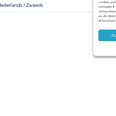
cookies pour
ederlands /
Zweeds
consentir à 
comportement
ou de retire
et fonctions
Ac
aducteurs et Interprètes
riaat@translators.be