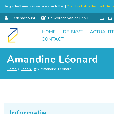
Belgische Kamer van Vertalers en Tolken |
Chambre Belge des Traducteurs 
Ledenaccount
Lid worden van de BKVT
EN
FR
HOME
DE BKVT
ACTUALITE
Skip
CONTACT
to
content
Amandine Léonard
Home
>
Ledenlijst
>
Amandine Léonard
Informatie