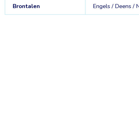
Brontalen
Engels /
Deens /
N
Belgische Kamer van Vertalers en Tolken | Chambre Belge des Tr
Keizerslaan 10, 1000 Brussel – Tel.: +32 2 513 09 15 –
secreta