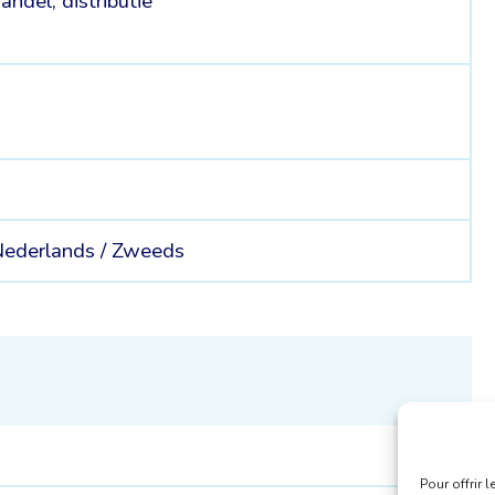
andel, distributie
ederlands /
Zweeds
Pour offrir 