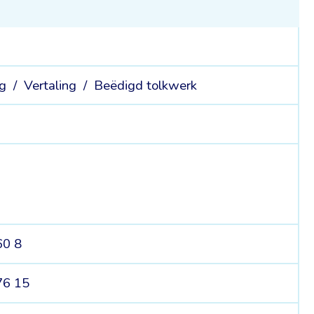
ng /
Vertaling /
Beëdigd tolkwerk
60 8
76 15