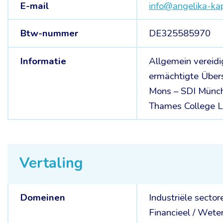
E-mail
info@angelika-k
Btw-nummer
DE325585970
Informatie
Allgemein vereidi
ermächtigte Übers
Mons – SDI Münch
Thames College 
Vertaling
Domeinen
Industriële sector
Financieel /
Weten