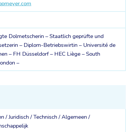
appmeyer.com
gte Dolmetscherin – Staatlich geprüfte und
etzerin – Diplom-Betriebswirtin – Université de
en – FH Düsseldorf – HEC Liège – South
London –
en /
Juridisch /
Technisch /
Algemeen /
schappelijk