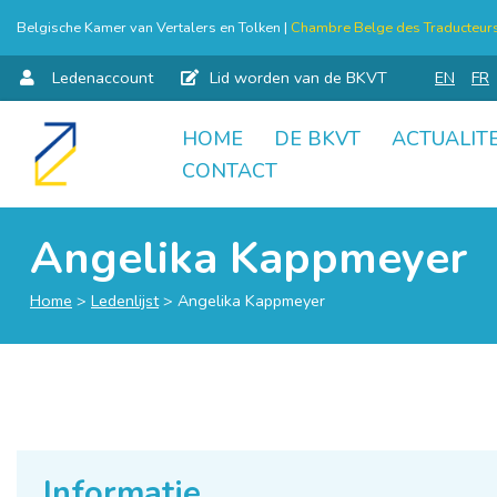
Belgische Kamer van Vertalers en Tolken |
Chambre Belge des Traducteurs 
Ledenaccount
Lid worden van de BKVT
EN
FR
HOME
DE BKVT
ACTUALITE
Skip
CONTACT
to
content
Angelika Kappmeyer
Home
>
Ledenlijst
>
Angelika Kappmeyer
Informatie