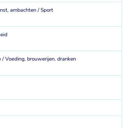
nst, ambachten /
Sport
eid
e /
Voeding, brouwerijen, dranken