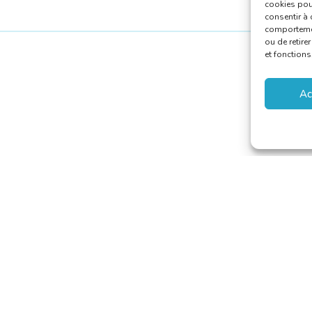
cookies pour
consentir à 
comportement
ou de retire
et fonctions
Ac
aducteurs et Interprètes
riaat@translators.be