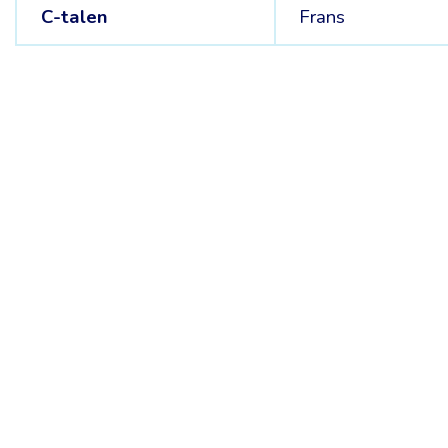
C-talen
Frans
Belgische Kamer van Vertalers en Tolken | Chambre Belge des Tr
Keizerslaan 10, 1000 Brussel – Tel.: +32 2 513 09 15 –
secreta