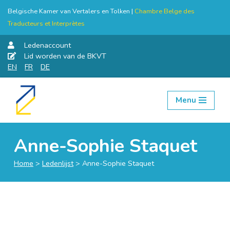
Belgische Kamer van Vertalers en Tolken |
Chambre Belge des
Traducteurs et Interprètes
Ledenaccount
Lid worden van de BKVT
EN
FR
DE
Menu
Skip
to
content
Anne-Sophie Staquet
Home
>
Ledenlijst
>
Anne-Sophie Staquet