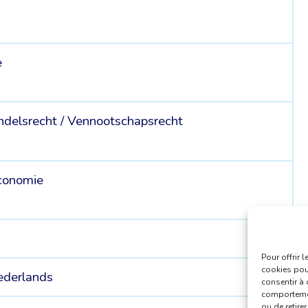
e
e
delsrecht /
Vennootschapsrecht
conomie
Pour offrir 
cookies pour
ederlands
consentir à 
comportement
ou de retire