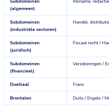
Subdomeinen
Reclame, redacti
(algemeen)
Subdomeinen
Handel, distributi
(industriële sectoren)
Subdomeinen
Fiscaal recht /
Han
(juridisch)
Subdomeinen
Verzekeringen /
E
(financieel)
Doeltaal
Frans
Brontalen
Duits /
Engels /
N