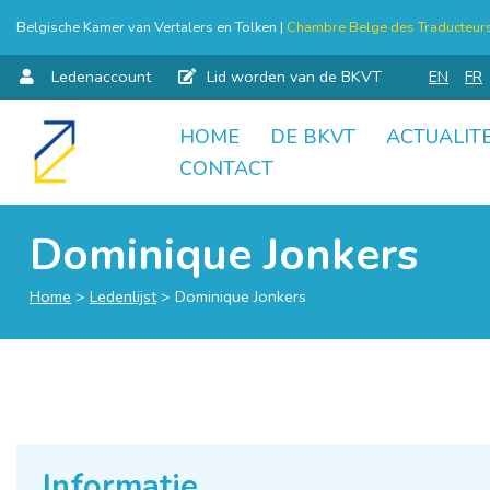
Belgische Kamer van Vertalers en Tolken |
Chambre Belge des Traducteurs 
Ledenaccount
Lid worden van de BKVT
EN
FR
HOME
DE BKVT
ACTUALITE
Skip
CONTACT
to
content
Dominique Jonkers
Home
>
Ledenlijst
>
Dominique Jonkers
Informatie