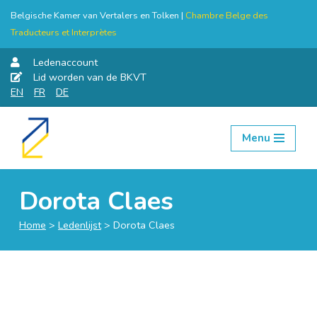
Belgische Kamer van Vertalers en Tolken |
Chambre Belge des
Traducteurs et Interprètes
Ledenaccount
Lid worden van de BKVT
EN
FR
DE
Menu
Skip
to
content
Dorota Claes
Home
>
Ledenlijst
>
Dorota Claes