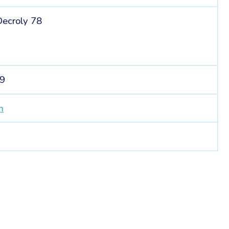
ecroly 78
29
m