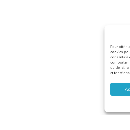
Pour offrir 
cookies pour
consentir à 
comportement
ou de retire
et fonctions
Ac