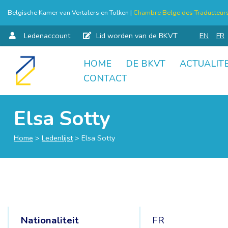
Belgische Kamer van Vertalers en Tolken |
Chambre Belge des Traducteurs 
Ledenaccount
Lid worden van de BKVT
EN
FR
HOME
DE BKVT
ACTUALITE
Skip
CONTACT
to
content
Elsa Sotty
Home
>
Ledenlijst
>
Elsa Sotty
Nationaliteit
FR