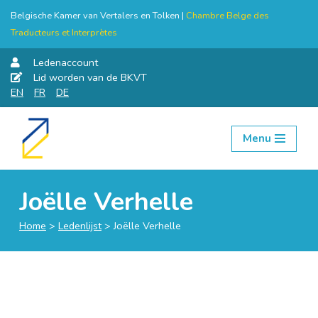
Belgische Kamer van Vertalers en Tolken |
Chambre Belge des
Traducteurs et Interprètes
Ledenaccount
Lid worden van de BKVT
EN
FR
DE
Menu
Skip
to
content
Joëlle Verhelle
Home
>
Ledenlijst
>
Joëlle Verhelle