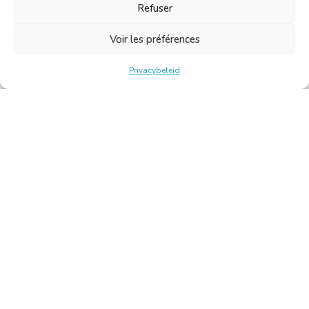
Refuser
Voir les préférences
Privacybeleid
Belgische Kamer van Vertalers en Tolken | Chambre Belge
des Traducteurs et Interprètes
Keizerslaan 10, 1000 Brussel – Tel.: +32 2 513 09 15 –
secretariaat@translators.be