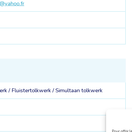
@yahoo.fr
erk
/
Fluistertolkwerk
/
Simultaan tolkwerk
Pour offrir 