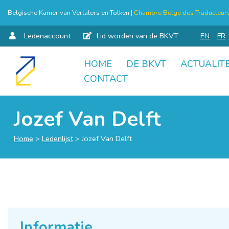
Belgische Kamer van Vertalers en Tolken |
Chambre Belge des Traducteurs 
Ledenaccount
Lid worden van de BKVT
EN
FR
HOME
DE BKVT
ACTUALITE
Skip
CONTACT
to
content
Jozef Van Delft
Home
>
Ledenlijst
>
Jozef Van Delft
Informatie