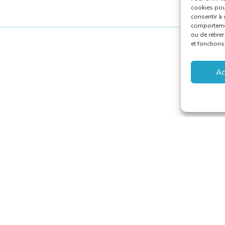
cookies pour
consentir à 
comportement
ou de retire
et fonctions
Ac
aducteurs et Interprètes
riaat@translators.be