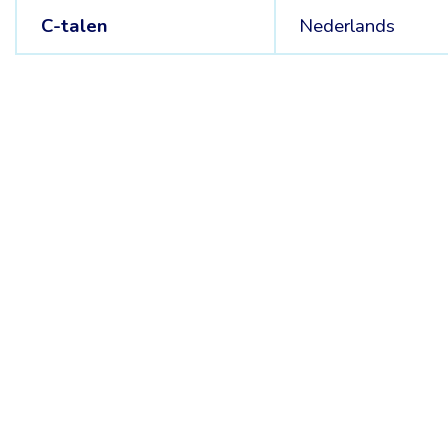
C-talen
Nederlands
Belgische Kamer van Vertalers en Tolken | Chambre Belge des Tr
Keizerslaan 10, 1000 Brussel – Tel.: +32 2 513 09 15 –
secreta