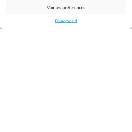
Voir les préférences
Privacybeleid
Belgische Kamer van Vertalers en Tolken | Chambre Belge
des Traducteurs et Interprètes
Keizerslaan 10, 1000 Brussel – Tel.: +32 2 513 09 15 –
secretariaat@translators.be