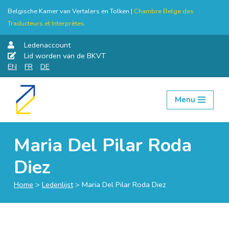
Belgische Kamer van Vertalers en Tolken |
Chambre Belge des
Traducteurs et Interprètes
Ledenaccount
Lid worden van de BKVT
EN
FR
DE
Menu
Skip
to
content
Maria Del Pilar Roda
Diez
Home
>
Ledenlijst
>
Maria Del Pilar Roda Diez