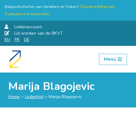
Belgische Kamer van Vertalers en Tolken |
Chambre Belge des
Traducteurs et Interprètes
Ledenaccount
Lid worden van de BKVT
EN
FR
DE
Menu
Skip
to
content
Marija Blagojevic
Home
>
Ledenlijst
>
Marija Blagojevic