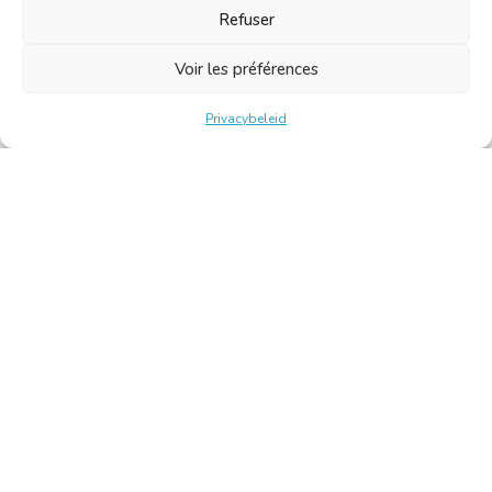
Refuser
Voir les préférences
Privacybeleid
Belgische Kamer van Vertalers en Tolken | Chambre Belge
des Traducteurs et Interprètes
Keizerslaan 10, 1000 Brussel – Tel.: +32 2 513 09 15 –
secretariaat@translators.be