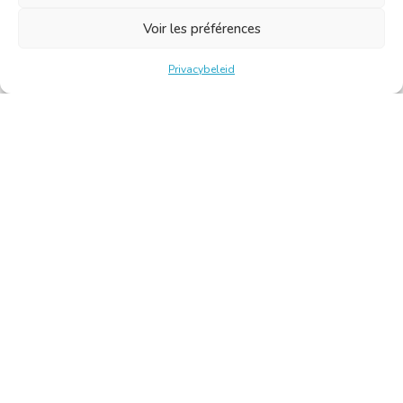
Voir les préférences
Privacybeleid
Belgische Kamer van Vertalers en Tolken | Chambre Belge
des Traducteurs et Interprètes
Keizerslaan 10, 1000 Brussel – Tel.: +32 2 513 09 15 –
secretariaat@translators.be