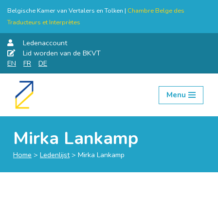
Belgische Kamer van Vertalers en Tolken |
Chambre Belge des
Traducteurs et Interprètes
Ledenaccount
Lid worden van de BKVT
EN
FR
DE
Menu
Skip
to
content
Mirka Lankamp
Home
>
Ledenlijst
>
Mirka Lankamp