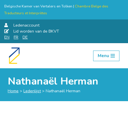
Belgische Kamer van Vertalers en Tolken |
Chambre Belge des
Traducteurs et Interprètes
Ledenaccount
Lid worden van de BKVT
EN
FR
DE
Menu
Skip
to
content
Nathanaël Herman
Home
>
Ledenlijst
>
Nathanaël Herman