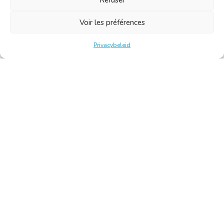
Voir les préférences
Privacybeleid
Belgische Kamer van Vertalers en Tolken | Chambre Belge
des Traducteurs et Interprètes
Keizerslaan 10, 1000 Brussel – Tel.: +32 2 513 09 15 –
secretariaat@translators.be