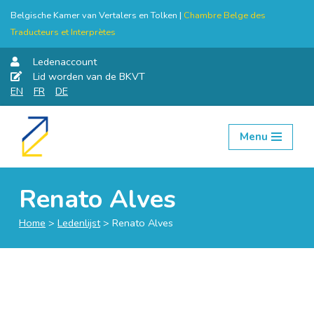
Belgische Kamer van Vertalers en Tolken |
Chambre Belge des
Traducteurs et Interprètes
Ledenaccount
Lid worden van de BKVT
EN
FR
DE
Menu
Skip
to
content
Renato Alves
Home
>
Ledenlijst
>
Renato Alves