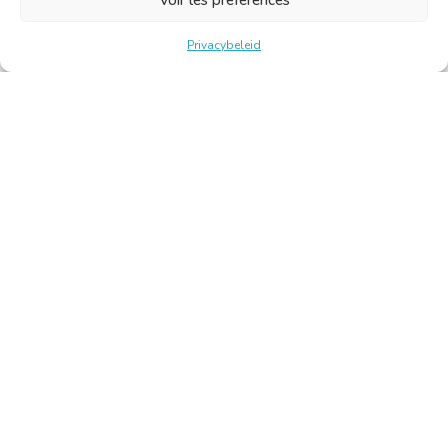
Privacybeleid
Belgische Kamer van Vertalers en Tolken | Chambre Belge
des Traducteurs et Interprètes
Keizerslaan 10, 1000 Brussel – Tel.: +32 2 513 09 15 –
secretariaat@translators.be