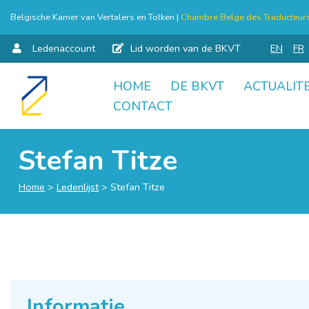
Belgische Kamer van Vertalers en Tolken |
Chambre Belge des Traducteurs 
Ledenaccount
Lid worden van de BKVT
EN
FR
HOME
DE BKVT
ACTUALITE
Skip
CONTACT
to
content
Stefan Titze
Home
>
Ledenlijst
>
Stefan Titze
Informatie