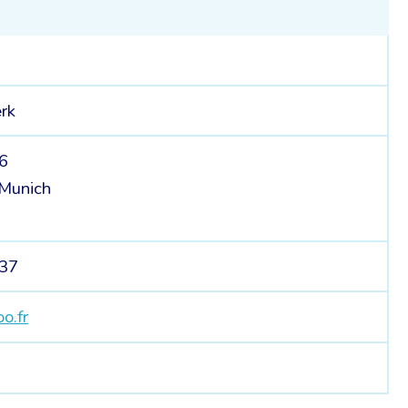
rk
36
 Munich
 37
o.fr