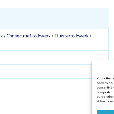
rk
/
Consecutief tolkwerk
/
Fluistertolkwerk
/
Pour offrir 
cookies pour
consentir à 
comportement
ou de retire
et fonctions