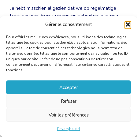
Je hebt misschien al gezien dat we op regelmatige
basis een van deze argumenten gebruiken voor een
uitgebreide communicatie op de sociale netwerken.
Gérer le consentement
Hou deze zeker in het oog en kopieer ze op je eigen
Pour offrir les meilleures expériences, nous utilisons des technologies
profiel. Op die manier vergroten we het bewustzijn van
telles que les cookies pour stocker et/ou accéder aux informations des
de toegevoegde waarde van menselijke vertalingen en
appareils. Le fait de consentir à ces technologies nous permettra de
tegelijk van de gevaren van automatische vertalingen.
traiter des données telles que le comportement de navigation ou les ID
uniques sur ce site. Le fait de ne pas consentir ou de retirer son
consentement peut avoir un effet négatif sur certaines caractéristiques et
In een volgend stadium zal de toolbox worden
fonctions.
uitgebreid met handige prompts die je kunt gebruiken in
je vertalingen of andere taken.
Accepter
We stellen dus een combinatie van tools ter
Refuser
beschikking waarbij je zelf kiest wat je wel of niet
gebruikt.
Voir les préférences
Privacybeleid