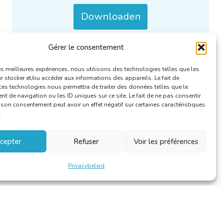
Downloaden
Gérer le consentement
Enkel/Ook beschikbaar in het :
FR
.
Categorieën :
Groups.IO
.
les meilleures expériences, nous utilisons des technologies telles que les
 stocker et/ou accéder aux informations des appareils. Le fait de
ces technologies nous permettra de traiter des données telles que le
 de navigation ou les ID uniques sur ce site. Le fait de ne pas consentir
r son consentement peut avoir un effet négatif sur certaines caractéristiques
.
cepter
Refuser
Voir les préférences
Privacybeleid