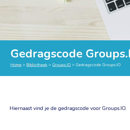
Gedragscode Groups.
Home
>
Bibliotheek
>
Groups.IO
>
Gedragscode Groups.IO
Hiernaast vind je de gedragscode voor Groups.IO.