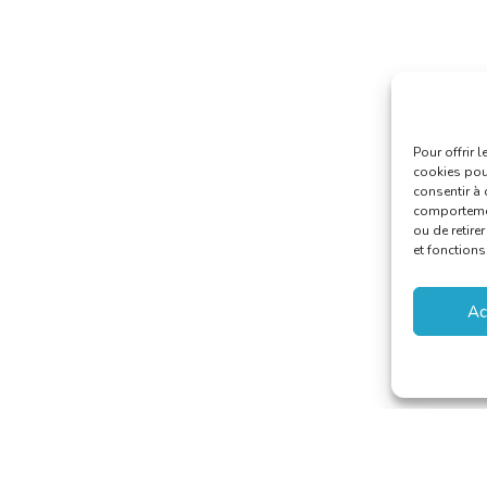
Pour offrir 
cookies pour
consentir à 
comportement
ou de retire
et fonctions
Ac