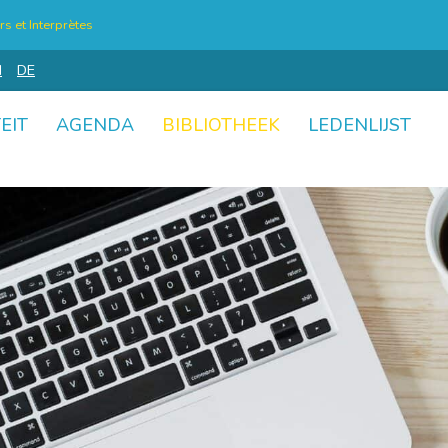
s et Interprètes
N
DE
EIT
AGENDA
BIBLIOTHEEK
LEDENLIJST