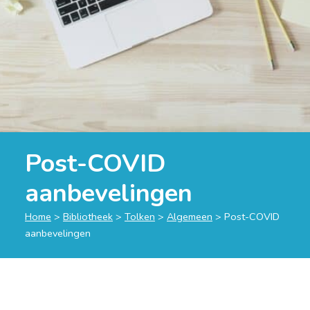
Post-COVID
aanbevelingen
Home
>
Bibliotheek
>
Tolken
>
Algemeen
>
Post-COVID
aanbevelingen