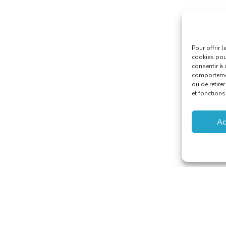
Pour offrir 
cookies pour
consentir à 
comportement
ou de retire
et fonctions
Ac