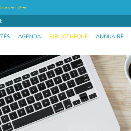
talers en Tolken
E
ITÉS
AGENDA
BIBLIOTHÈQUE
ANNUAIRE