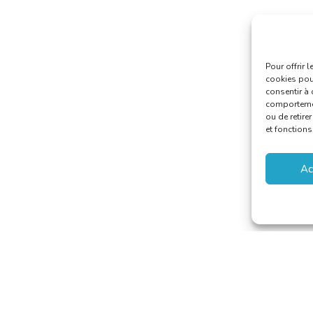
Pour offrir 
cookies pour
consentir à 
comportement
ou de retire
et fonctions
Ac