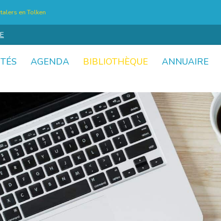
talers en Tolken
E
ITÉS
AGENDA
BIBLIOTHÈQUE
ANNUAIRE