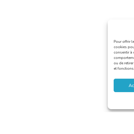
Pour offrir 
cookies pour
consentir à 
comportement
ou de retire
et fonctions
Ac