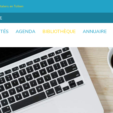
talers en Tolken
E
ITÉS
AGENDA
BIBLIOTHÈQUE
ANNUAIRE