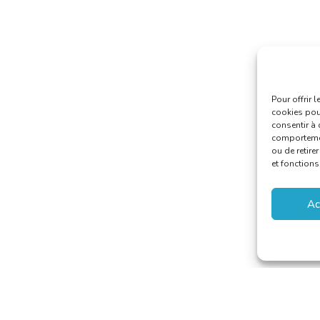
Pour offrir 
cookies pour
consentir à 
comportement
ou de retire
et fonctions
Ac